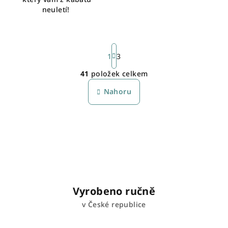
neuletí!
S
t
1
3
r
41
položek celkem
á
O
n
v
Nahoru
k
l
o
á
v
á
d
n
a
í
c
í
p
r
Vyrobeno ručně
v
v České republice
k
y