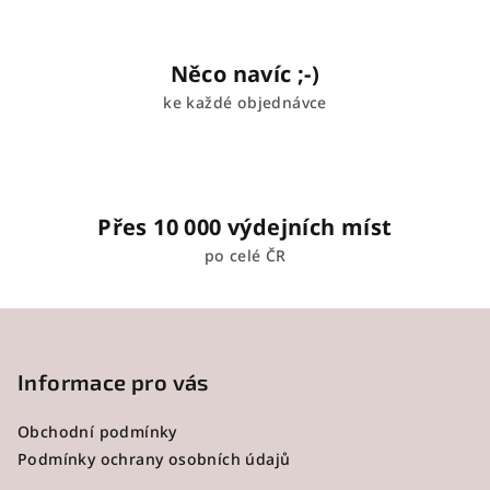
v
ý
p
Něco navíc ;-)
i
ke každé objednávce
s
u
Přes 10 000 výdejních míst
po celé ČR
Z
á
p
Informace pro vás
a
Obchodní podmínky
t
Podmínky ochrany osobních údajů
í