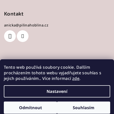
Kontakt
anicka
@
pilinahoblina.cz
Přijímáme online platby
Tento web používá soubory cookie. Dalším
procházením tohoto webu vyjadřujete souhlas s
jejich používáním.. Více informací
zde
.
Nastavení
Copyright 2026
Pilina & Hoblina
. Všechna práva
vyhrazena.
Odmítnout
Souhlasím
Vytvořil Shoptet