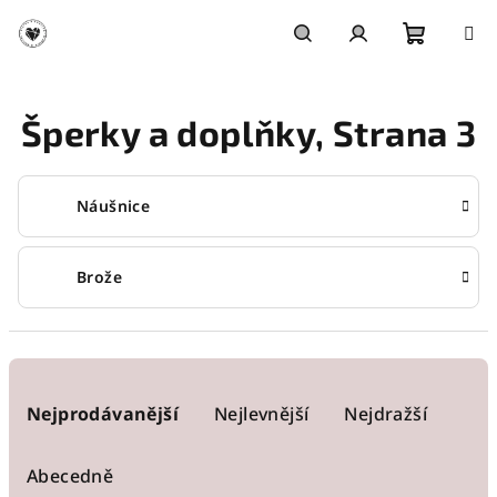
Přejít
na
obsah
Nákupn
Hledat
Přihlášení
Šperky a doplňky
, Strana 3
košík
Náušnice
Brože
Ř
a
Nejprodávanější
Nejlevnější
Nejdražší
z
e
Abecedně