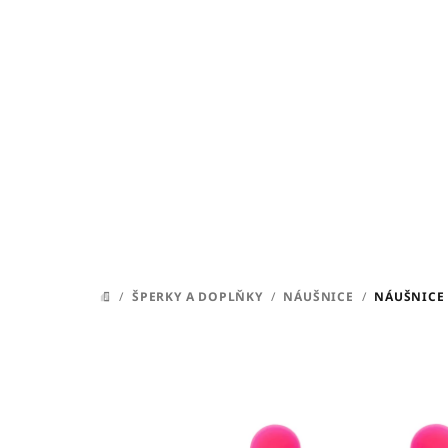
Přejít
na
obsah
/
ŠPERKY A DOPLŇKY
/
NÁUŠNICE
/
NÁUŠNICE 
DOMŮ