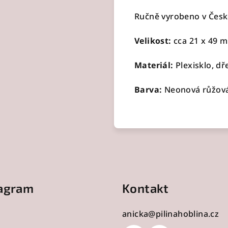
Ručně vyrobeno v Česk
Velikost:
cca 21 x 49 
Materiál:
Plexisklo, dř
Barva:
Neonová růžová,
tagram
Kontakt
anicka
@
pilinahoblina.cz