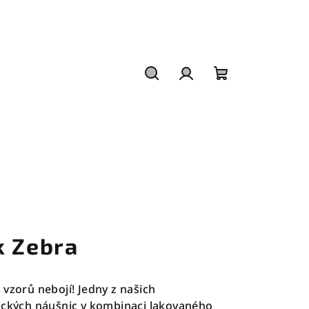
Hledat
Přihlášení
Nákupní
košík
k Zebra
 vzorů nebojí! Jedny z našich
tických náušnic v kombinaci lakovaného