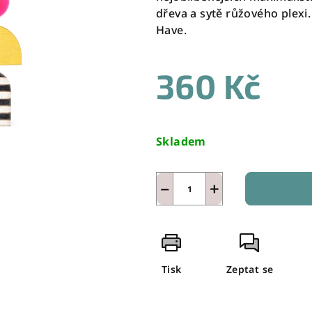
dřeva a sytě růžového plexi.
Have.
360 Kč
Měrná
cena:
Skladem
−
+
Tisk
Zeptat se