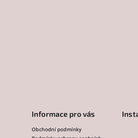
Z
á
Informace pro vás
Ins
p
a
Obchodní podmínky