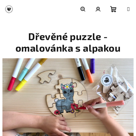
Přejít
na
obsah
Nákupn
Hledat
Přihlášení
Dřevěné puzzle -
košík
omalovánka s alpakou