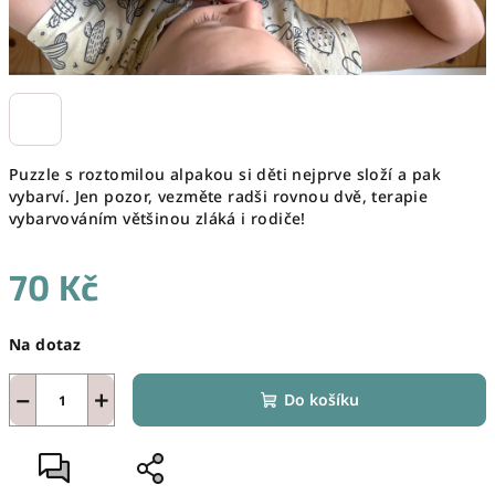
Puzzle s roztomilou alpakou si děti nejprve složí a pak
vybarví. Jen pozor, vezměte radši rovnou dvě, terapie
vybarvováním většinou zláká i rodiče!
70 Kč
Měrná
Na dotaz
cena:
−
+
Do košíku