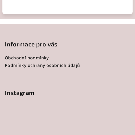
Z
á
p
Informace pro vás
a
Obchodní podmínky
t
Podmínky ochrany osobních údajů
í
Instagram