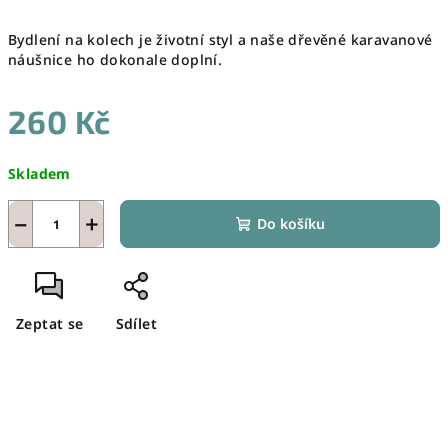
Bydlení na kolech je životní styl a naše dřevěné karavanové
náušnice ho dokonale doplní.
260 Kč
Měrná
Skladem
cena:
−
+
Do košíku
Zeptat se
Sdílet