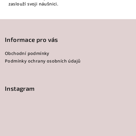
zaslouží svoji náušnici.
Z
á
p
Informace pro vás
a
Obchodní podmínky
t
Podmínky ochrany osobních údajů
í
Instagram